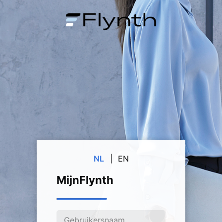
NL
|
EN
MijnFlynth